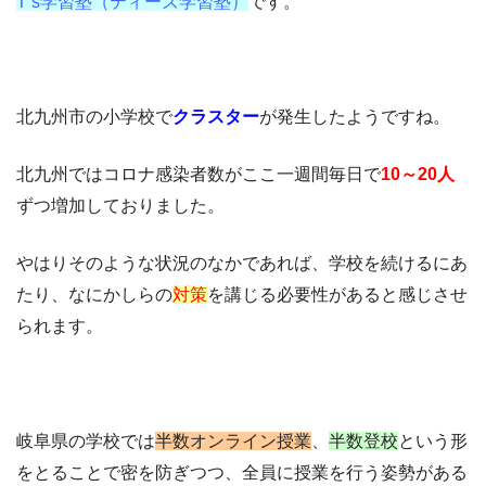
T’s学習塾（ティーズ学習塾）
です。
北九州市の小学校で
クラスター
が発生したようですね。
北九州ではコロナ感染者数がここ一週間毎日で
10～20人
ずつ増加しておりました。
やはりそのような状況のなかであれば、学校を続けるにあ
たり、なにかしらの
対策
を講じる必要性があると感じさせ
られます。
岐阜県の学校では
半数オンライン授業
、
半数登校
という形
をとることで密を防ぎつつ、全員に授業を行う姿勢がある