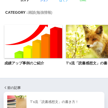
ポスト
シェア
はてブ
LINE
CATEGORY :
雑談(勉強情報)
成績アップ事例のご紹介
T's流「読書感想文」の
前の記事
T’s流「読書感想文」の書き方！